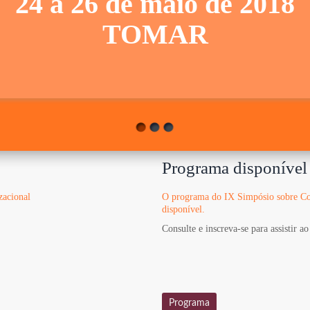
24 a 26 de maio de 2018
TOMAR
Programa disponível
acional
O programa do IX Simpósio sobre Co
disponível.
Consulte e inscreva-se para assistir a
Programa