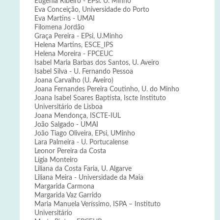
Eugénia Ribeiro - EPsi. U. Minho
Eva Conceição, Universidade do Porto
Eva Martins - UMAI
Filomena Jordão
Graça Pereira - EPsi, U.Minho
Helena Martins, ESCE_IPS
Helena Moreira - FPCEUC
Isabel Maria Barbas dos Santos, U. Aveiro
Isabel Silva - U. Fernando Pessoa
Joana Carvalho (U. Aveiro)
Joana Fernandes Pereira Coutinho, U. do Minho
Joana Isabel Soares Baptista, Iscte Instituto
Universitário de Lisboa
Joana Mendonça, ISCTE-IUL
João Salgado - UMAI
João Tiago Oliveira, EPsi, UMinho
Lara Palmeira - U. Portucalense
Leonor Pereira da Costa
Lígia Monteiro
Liliana da Costa Faria, U. Algarve
Liliana Meira - Universidade da Maia
Margarida Carmona
Margarida Vaz Garrido
Maria Manuela Veríssimo, ISPA – Instituto
Universitário