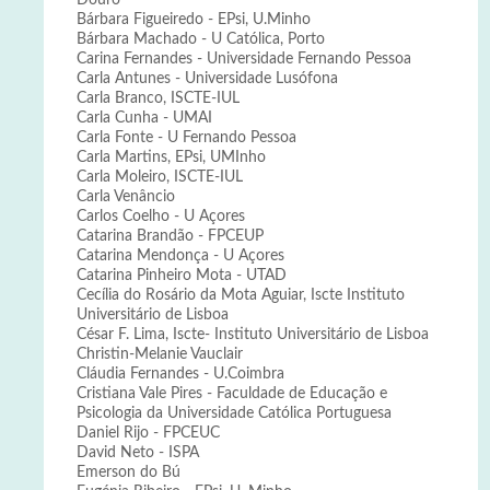
Douro
Bárbara Figueiredo - EPsi, U.Minho
Bárbara Machado - U Católica, Porto
Carina Fernandes - Universidade Fernando Pessoa
Carla Antunes - Universidade Lusófona
Carla Branco, ISCTE-IUL
Carla Cunha - UMAI
Carla Fonte - U Fernando Pessoa
Carla Martins, EPsi, UMInho
Carla Moleiro, ISCTE-IUL
Carla Venâncio
Carlos Coelho - U Açores
Catarina Brandão - FPCEUP
Catarina Mendonça - U Açores
Catarina Pinheiro Mota - UTAD
Cecília do Rosário da Mota Aguiar, Iscte Instituto
Universitário de Lisboa
César F. Lima, Iscte- Instituto Universitário de Lisboa
Christin-Melanie Vauclair
Cláudia Fernandes - U.Coimbra
Cristiana Vale Pires - Faculdade de Educação e
Psicologia da Universidade Católica Portuguesa
Daniel Rijo - FPCEUC
David Neto - ISPA
Emerson do Bú