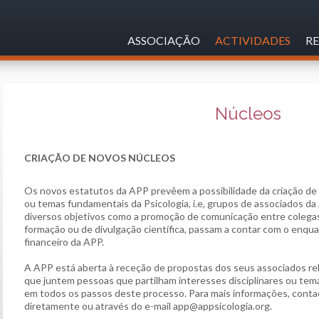
ASSOCIAÇÃO
ACTIVIDADES
RE
Núcleos
CRIAÇÃO DE NOVOS NÚCLEOS
Os novos estatutos da APP prevêem a possibilidade da criação de 
ou temas fundamentais da Psicologia, i.e, grupos de associados d
diversos objetivos como a promoção de comunicação entre colegas 
formação ou de divulgação científica, passam a contar com o enqua
financeiro da APP.
A APP está aberta à receção de propostas dos seus associados rel
que juntem pessoas que partilham interesses disciplinares ou temá
em todos os passos deste processo. Para mais informações, cont
diretamente ou através do e-mail app@appsicologia.org.