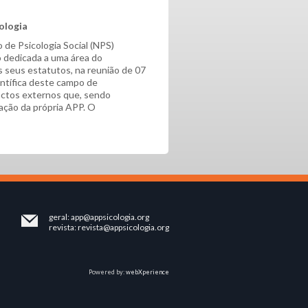
ologia
 de Psicologia Social (NPS)
 dedicada a uma área do
os seus estatutos, na reunião de 07
entífica deste campo de
actos externos que, sendo
ação da própria APP. O
geral:
app@appsicologia.org
revista:
revista@appsicologia.org
Powered by:
webXperience