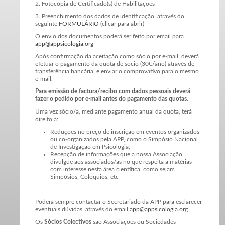
2. Fotocópia de Certificado(s) de Habilitações
3. Preenchimento dos dados de identificação, através do
seguinte
FORMULÁRIO
(clicar para abrir)
O envio dos documentos poderá ser feito por email para
app@appsicologia.org
Após confirmação da aceitação como sócio por e-mail, deverá
efetuar o pagamento da quota de sócio (30€/ano) através de
transferência bancária, e enviar o comprovativo para o mesmo
e-mail.
Para emissão de factura/recibo com dados pessoais deverá
fazer o pedido por e-mail antes do pagamento das quotas.
Uma vez sócio/a, mediante pagamento anual da quota, terá
direito a:
Reduções no preço de inscrição em eventos organizados
ou co-organizados pela APP, como o Simpósio Nacional
de Investigação em Psicologia;
Recepção de informações que a nossa Associação
divulgue aos associados/as no que respeita a matérias
com interesse nesta área científica, como sejam
Simpósios, Colóquios, etc
Poderá sempre contactar o Secretariado da APP para esclarecer
eventuais dúvidas, através do email
app@appsicologia.or
g.
Os
Sócios Colectivos
são Associações ou Sociedades