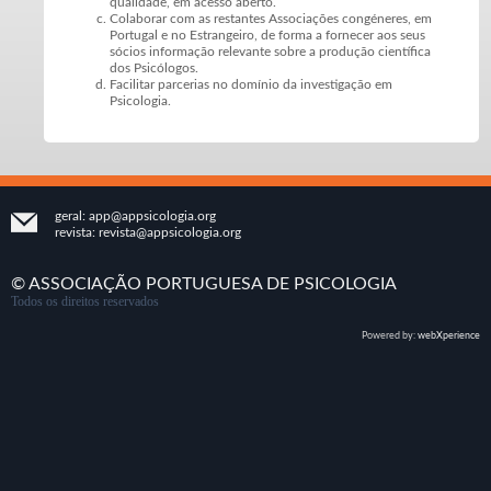
qualidade, em acesso aberto.
Colaborar com as restantes Associações congéneres, em
Portugal e no Estrangeiro, de forma a fornecer aos seus
sócios informação relevante sobre a produção científica
dos Psicólogos.
Facilitar parcerias no domínio da investigação em
Psicologia.
geral:
app@appsicologia.org
revista:
revista@appsicologia.org
© ASSOCIAÇÃO PORTUGUESA DE PSICOLOGIA
Todos os direitos reservados
Powered by:
webXperience