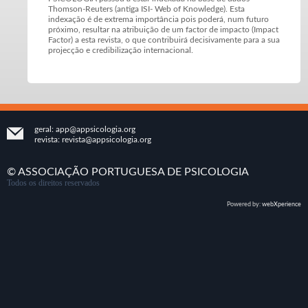
Thomson-Reuters (antiga ISI- Web of Knowledge). Esta
indexação é de extrema importância pois poderá, num futuro
próximo, resultar na atribuição de um factor de impacto (Impact
Factor) a esta revista, o que contribuirá decisivamente para a sua
projecção e credibilização internacional.
geral:
app@appsicologia.org
revista:
revista@appsicologia.org
© ASSOCIAÇÃO PORTUGUESA DE PSICOLOGIA
Todos os direitos reservados
Powered by:
webXperience