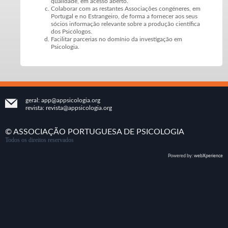
qualidade, em acesso aberto.
Colaborar com as restantes Associações congéneres, em
Portugal e no Estrangeiro, de forma a fornecer aos seus
sócios informação relevante sobre a produção científica
dos Psicólogos.
Facilitar parcerias no domínio da investigação em
Psicologia.
geral:
app@appsicologia.org
revista:
revista@appsicologia.org
© ASSOCIAÇÃO PORTUGUESA DE PSICOLOGIA
Todos os direitos reservados
Powered by:
webXperience